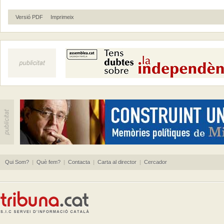
Versió PDF
Imprimeix
Qui Som?
|
Què fem?
|
Contacta
|
Carta al director
|
Cercador