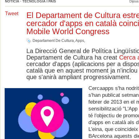
NOTÍCIA · TECNOLOGIA I PAÍS
Dijous
El Departament de Cultura estr
Tweet
cercador d'apps en català coinc
Mobile World Congress
Departament De Cultura
,
Apps
,
La Direcció General de Política Lingüísti
Departament de Cultura ha creat
Cerca 
cercador d'apps (aplicacions per a dispos
català que en aquest moment ja n'inclou
que s'anirà ampliant progressivament.
Cercaapps s'ha nodrit
s'han publicat setma
febrer de 2013 en el 
sensibilització "L'App
té l'objectiu de prom
d'apps en català als d
L'eina, que coincideix
BArcelona aquests di